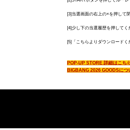
[3]当選画面の右上の×を押して
[4]少し下の当選履歴を押してく
[5]「こちらよりダウンロード
POP-UP STORE 詳細はこち
BIGBANG 2026 GOODSに