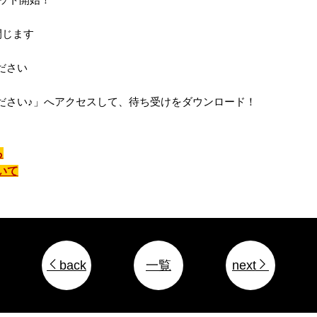
閉じます
ださい
ください♪」へアクセスして、待ち受けをダウンロード！
ら
ついて
back
一覧
next