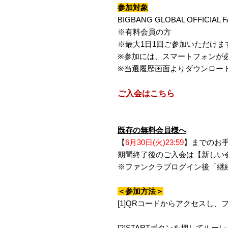
参加対象
BIGBANG GLOBAL OFFICIAL F
※有料会員の方
※最大1日1回ご参加いただけま
※参加には、スマートフォンが
※当選履歴画面よりダウンロー
ご入会はこちら
既存の無料会員様へ
【
6月30日(火)23:59
】までのお
期間終了後のご入会は【新しい
※ファンクラブログイン後「継
＜参加方法＞
[1]QRコードからアクセスし
[2]STARTボタンを押してルー