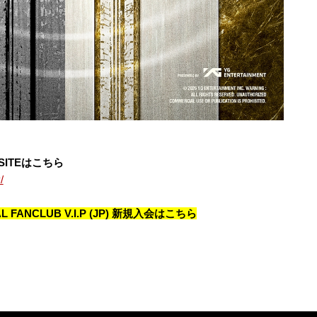
L SITEはこちら
/
AL FANCLUB V.I.P (JP) 新規入会はこちら