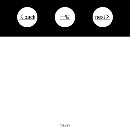
back
一覧
next
©avex