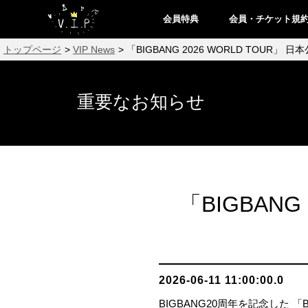
会員特典
会員・チケット規
トップページ
>
VIP News
> 「BIGBANG 2026 WORLD TOUR」 
重要なお知らせ
「BIGBANG
2026-06-11 11:00:00.0
BIGBANG20周年を記念した 「