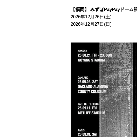
【福岡】 みずほPayPayドーム
2026年12月26日(土)
2026年12月27日(日)