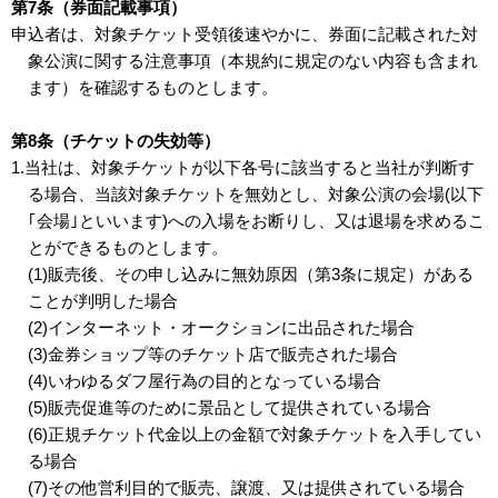
第7条（券面記載事項）
申込者は、対象チケット受領後速やかに、券面に記載された対
象公演に関する注意事項（本規約に規定のない内容も含まれ
ます）を確認するものとします。
第8条（チケットの失効等）
1.当社は、対象チケットが以下各号に該当すると当社が判断す
る場合、当該対象チケットを無効とし、対象公演の会場(以下
｢会場｣といいます)への入場をお断りし、又は退場を求めるこ
とができるものとします。
(1)販売後、その申し込みに無効原因（第3条に規定）がある
ことが判明した場合
(2)インターネット・オークションに出品された場合
(3)金券ショップ等のチケット店で販売された場合
(4)いわゆるダフ屋行為の目的となっている場合
(5)販売促進等のために景品として提供されている場合
(6)正規チケット代金以上の金額で対象チケットを入手してい
る場合
(7)その他営利目的で販売、譲渡、又は提供されている場合