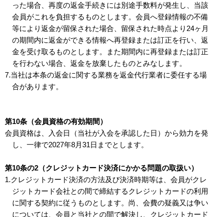
った場合、再度の返金手続きには別途手数料が発生し、当該
会員がこれを負担するものとします。会員へ登録情報の不備
等により返金が留保された場合、留保された時点より24ヶ月
の期間内に返金ができる情報へ再登録または訂正を行い、返
金を受け取るものとします。また期間内に再登録または訂正
を行わない場合、返金を放棄したものとみなします。
7.当社は本条の返金に関する業務を返金代行業者に委任する場
合があります。
第10条（会員資格の有効期間）
会員資格は、入会日（当社が入会を承認した日）から効力を発
し、一律で2027年8月31日までとします。
第10条の2（クレジットカード決済にかかる問題の取扱い）
1.クレジットカード決済の方法及び決済時期等は、会員がクレ
ジットカード会社との間で締結するクレジットカードの利用
に関する契約に従うものとします。尚、会費の疑義又は争い
については、会員と当社との間で解決し、クレジットカード