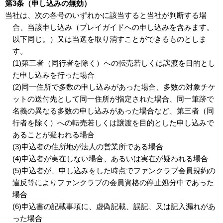
第3条（申し込みの無効）
当社は、次の各号のいずれかに該当すると当社が判断する場
合、当該申し込み（プレイガイドへの申し込みを含みます。
以下同じ。）又は当選を取り消すことができるものとしま
す。
(1)第三者（同行者を除く）への転売若しくは譲渡を目的とし
た申し込みを行った場合
(2)同一住所で多数の申し込みがあった場合、多数の対象チケ
ットの送付先として同一住所が指定された場合、同一筆跡で
名義の異なる多数の申し込みがあった場合など、第三者（同
行者を除く）への転売若しくは譲渡を目的とした申し込みで
あることが疑われる場合
(3)申込者の住所地が法人の営業所である場合
(4)申込者が実在しない場合、あるいは実在が疑われる場合
(5)申込者が、申し込みをした時点でファンクラブ会員規約の
違反等によりファンクラブの会員資格の停止処分中であった
場合
(6)申込書の記載事項に、虚偽記載、誤記、又は記入漏れがあ
った場合