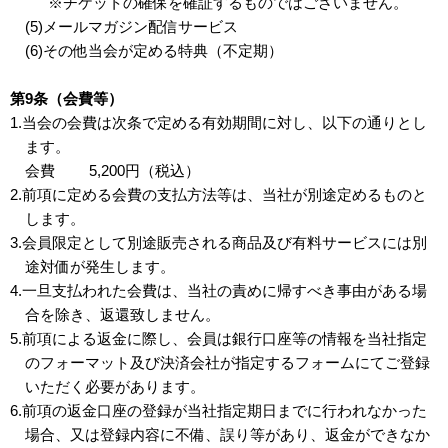
※チケットの確保を確証するものではございません。
(5)メールマガジン配信サービス
(6)その他当会が定める特典（不定期）
第9条（会費等）
1.当会の会費は次条で定める有効期間に対し、以下の通りとし
ます。
会費 5,200円（税込）
2.前項に定める会費の支払方法等は、当社が別途定めるものと
します。
3.会員限定として別途販売される商品及び有料サービスには別
途対価が発生します。
4.一旦支払われた会費は、当社の責めに帰すべき事由がある場
合を除き、返還致しません。
5.前項による返金に際し、会員は銀行口座等の情報を当社指定
のフォーマット及び決済会社が指定するフォームにてご登録
いただく必要があります。
6.前項の返金口座の登録が当社指定期日までに行われなかった
場合、又は登録内容に不備、誤り等があり、返金ができなか