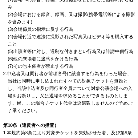
み
(2)会場における録音、録画、又は撮影(携帯電話等による撮影
を含みます)
(3)会場係員の指示に反する行為
(4)会場付近で違法に撮影された写真又はビデオ等を購入する
こと
(5)出演者等に対し、過剰な付きまとい行為又は誹謗中傷行為
(6)他の来場者に迷惑をかける行為
(7)その他主催者が禁止する行為
2.申込者又は同行者が前項各号に該当する行為を行った場合、
当社は同時に申し込まれたすべての対象チケットを無効と
し、当該申込者及び同行者全員について対象公演会場への入
場をお断りし、又は退場を求めることができるものとしま
す。尚、この場合チケット代金は返還致しませんので予めご
了承ください。
第10条（違反者への措置）
1.本規約第8条により対象チケットを失効させた者、及び第9条