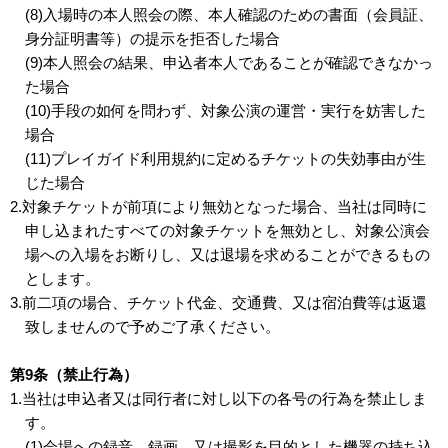
(8)入場時の本人照会の際、本人確認のための書面（会員証、
身分証明書等）の提示を拒否した場合
(9)本人照会の結果、申込者本人であることが確認できなかっ
た場合
(10)手段の如何を問わず、対象公演の運営・実行を妨害した
場合
(11)プレイガイド利用規約に定めるチケットの失効事由が生
じた場合
2.対象チケットが前項により無効となった場合、当社は同時に
申し込まれたすべての対象チケットを無効とし、対象公演会
場への入場をお断りし、又は退場を求めることができるもの
とします。
3.前二項の場合、チケット代金、交通費、又は宿泊費等は返還
致しませんので予めご了承ください。
第9条（禁止行為）
1.当社は申込者又は同行者に対し以下の各号の行為を禁止しま
す。
(1)会場への録音、録画、又は撮影を目的とした機器の持ち込