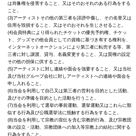
は肖像権を侵害すること、又はそのおそれのある行為をする
こと。
(3)アーティストその他の第三者を誹謗中傷し、その名誉又は
信用を毀損すること、又はそのおそれを生じさせること。
(4)会員特典により得られたチケットの優先予約権、チケッ
ト、グッズその他会員としての資格に基づき有する権利を、
インターネットオークションにより第三者に転売する等、第
三者に対し譲渡、貸与、名義変更すること、又は質権の設定
その他の担保に供すること。
(5)アーティストに対し連絡や面会を強要すること、又は当社
及び当社グループ会社に対しアーティストへの連絡や面会を
申し入れること。
(6)当会を利用して自己又は第三者の営利を目的とした活動、
及びその準備を目的とした活動を行うこと。
(7)当会を利用して選挙の事前運動、選挙運動又はこれらに類
似する行為及び公職選挙法に抵触する行為をすること。
(8)当会を利用して宗教の宣伝を含む宗教的行為、及び宗教団
体の設立・活動、宗教団体への加入等宗教上の結社に関する
行為をすること。