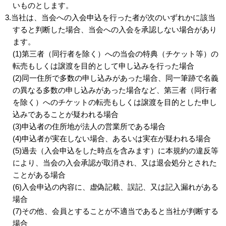
いものとします。
3.当社は、当会への入会申込を行った者が次のいずれかに該当
すると判断した場合、当会への入会を承認しない場合があり
ます。
(1)第三者（同行者を除く）への当会の特典（チケット等）の
転売もしくは譲渡を目的として申し込みを行った場合
(2)同一住所で多数の申し込みがあった場合、同一筆跡で名義
の異なる多数の申し込みがあった場合など、第三者（同行者
を除く）へのチケットの転売もしくは譲渡を目的とした申し
込みであることが疑われる場合
(3)申込者の住所地が法人の営業所である場合
(4)申込者が実在しない場合、あるいは実在が疑われる場合
(5)過去（入会申込をした時点を含みます）に本規約の違反等
により、当会の入会承認が取消され、又は退会処分とされた
ことがある場合
(6)入会申込の内容に、虚偽記載、誤記、又は記入漏れがある
場合
(7)その他、会員とすることが不適当であると当社が判断する
場合