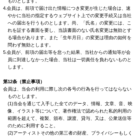
ものとします。
4.会員は、前項で届け出た情報につき変更が生じた場合は、速
やかに当社の指定するウェブサイト上での変更手続又は当社
への届出を行うものとします。尚、「氏名」の変更には、こ
れを証する書面を要し、当該書面のない氏名変更は無効とす
る場合があります。また「生年月日」の変更は理由の如何を
問わず無効とします。
5.会員が、前項の届出等を怠った結果、当社からの通知等が会
員に到達しなかった場合、当社は一切責任を負わないものと
します。
第12条（禁止事項）
会員は、当会の利用に際し次の各号の行為を行ってはならない
ものとします。
(1)当会を通じて入手した全てのデータ、情報、文章、音、映
像、イラスト等について、著作権法で認められた私的利用の
範囲を超えて、複製、頒布、譲渡、貸与、又は、公衆送信等
のために利用すること。
(2)アーティストその他の第三者の財産、プライバシーもしく